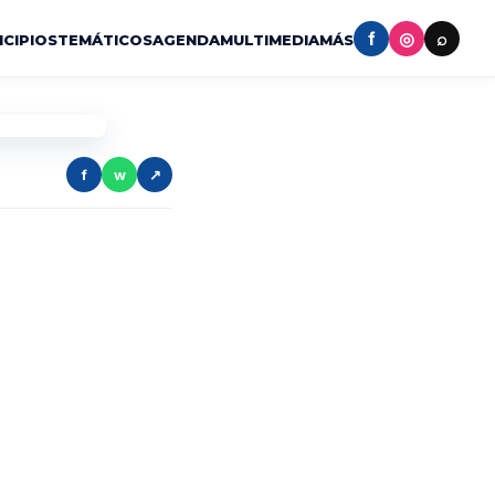
f
◎
⌕
ICIPIOS
TEMÁTICOS
AGENDA
MULTIMEDIA
MÁS
f
w
↗